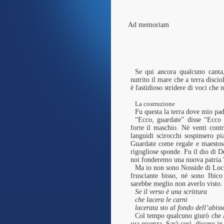
Ad memoriam
Se qui ancora qualcuno canta
nutrito il mare che a terra disciol
è fastidioso stridere di voci che 
La costruzione
Fu questa la terra dove mio pad
“Ecco, guardate” disse “Ecco
forte il maschio. Né venti contr
languidi scirocchi sospinsero pi
Guardate come regale e maestoso 
rigogliose sponde. Fu il dio di De
noi fonderemo una nuova patria.
Ma io non sono Nosside di Locri
frusciante bisso, né sono Ibi
sarebbe meglio non averlo visto.
Se il verso è una scrittura
che lacera le carni
lacerata sto al fondo dell’abiss
Col tempo qualcuno giurò che Ap
sua essenza. Sarà così, dissero in