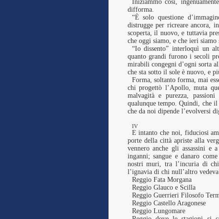
Iniziammo così, ingenuamente 
difforma.
“È solo questione d’immagin
distrugge per ricreare ancora, i
scoperta, il nuovo, e tuttavia p
che oggi siamo, e che ieri siamo s
“Io dissento” interloquì un a
quanto grandi furono i secoli pr
mirabili congegni d’ogni sorta all
che sta sotto il sole è nuovo, e p
Forma, soltanto forma, mai esse
chi progettò l’Apollo, muta que
malvagità e purezza, passioni
qualunque tempo. Quindi, che il 
che da noi dipende l’evolversi di
IV
E intanto che noi, fiduciosi am
porte della città apriste alla ve
vennero anche gli assassini e a
inganni; sangue e danaro come i
nostri muri, tra l’incuria di c
l’ignavia di chi null’altro vedeva
Reggio Fata Morgana
Reggio Glauco e Scilla
Reggio Guerrieri Filosofo Ter
Reggio Castello Aragonese
Reggio Lungomare
Reggio dove le stagioni si 