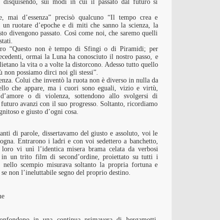
disquisendo, sui modi in cui il passato dal futuro si
e, mai d’essenza” precisò qualcuno “Il tempo crea e
n un ruotare d’epoche e di miti che sanno la scienza, la
resto divengono passato. Così come noi, che saremo quelli
tati.
ltro “Questo non è tempo di Sfingi o di Piramidi; per
ecedenti, ormai la Luna ha conosciuto il nostro passo, e
ietano la vita o a volte la distorcono. Adesso tutto quello
iù non possiamo dirci noi gli stessi”.
nza. Colui che inventò la ruota non è diverso in nulla da
llo che appare, ma i cuori sono eguali, vizio e virtù,
 d’amore o di violenza, sottendono allo svolgersi di
futuro avanzi con il suo progresso. Soltanto, ricordiamo
gnitoso e giusto d’ogni cosa.
anti di parole, dissertavamo del giusto e assoluto, voi le
rgogna. Entrarono i ladri e con voi sedettero a banchetto,
 loro vi unì l’identica misera brama celata da verbosi
n un trito film di second’ordine, proiettato su tutti i
hi nello scempio misurava soltanto la propria fortuna e
 se non l’ineluttabile segno del proprio destino.
me
confondono in una continua primavera di bergamotti,