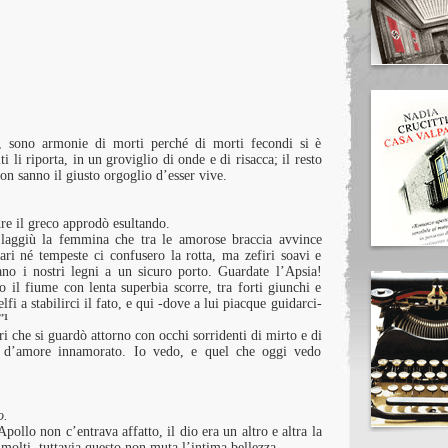
, sono armonie di morti perché di morti fecondi si è
ti li riporta, in un groviglio di onde e di risacca; il resto
non sanno il giusto orgoglio d’esser vive.
re il greco approdò esultando.
 laggiù la femmina che tra le amorose braccia avvince
ari né tempeste ci confusero la rotta, ma zefiri soavi e
ano i nostri legni a un sicuro porto. Guardate l’Apsia!
il fiume con lenta superbia scorre, tra forti giunchi e
lfi a stabilirci il fato, e qui -dove a lui piacque guidarci-
”
¹
 che si guardò attorno con occhi sorridenti di mirto e di
co d’amore innamorato. Io vedo, e quel che oggi vedo
o.
ollo non c’entrava affatto, il dio era un altro e altra la
 molti, tuttavia questo non muta l’intima bellezza.