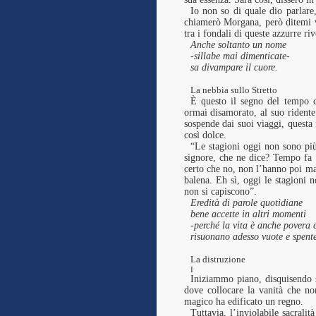
Io non so di quale dio parlare
chiamerò Morgana, però ditemi 
tra i fondali di queste azzurre riv
Anche soltanto un nome
-sillabe mai dimenticate-
sa divampare il cuore.
La nebbia sullo Stretto
È questo il segno del tempo c
ormai disamorato, al suo ridente
sospende dai suoi viaggi, questa 
così dolce.
“Le stagioni oggi non sono più 
signore, che ne dice? Tempo fa 
certo che no, non l’hanno poi ma
balena. Eh sì, oggi le stagioni 
non si capiscono”.
Eredità di parole quotidiane
bene accette in altri momenti
-perché la vita è anche povera 
risuonano adesso vuote e spente
La distruzione
I
Iniziammo piano, disquisendo s
dove collocare la vanità che non
magico ha edificato un regno.
Tuttavia, l’inviolabile sacralit