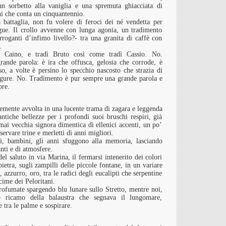
un sorbetto alla vaniglia e una spremuta ghiacciata di
ni che conta un cinquantennio.
 battaglia, non fu volere di feroci dei né vendetta per
gue. Il crollo avvenne con lunga agonia, un tradimento
rroganti d’infimo livello?- tra una granita di caffè con
a.
 Caino, e tradì Bruto così come tradì Cassio. No.
ande parola: è ira che offusca, gelosia che corrode, è
o, a volte è persino lo specchio nascosto che strazia di
 figure. No. Tradimento è pur sempre una grande parola e
ore.
mente avvolta in una lucente trama di zagara e leggenda
antiche bellezze per i profondi suoi bruschi respiri, già
mai vecchia signora dimentica di ellenici accenti, un po’
servare trine e merletti di anni migliori.
i, bambini, gli anni sfuggono alla memoria, lasciando
nti e di atmosfere.
el saluto in via Marina, il fermarsi intenerito dei colori
pietra, sugli zampilli delle piccole fontane, in un variare
o, azzurro, oro, tra le radici degli eucalipti che serpentine
 cime dei Peloritani.
profumate spargendo blu lunare sullo Stretto, mentre noi,
o ricamo della balaustra che segnava il lungomare,
 tra le palme e sospirare.