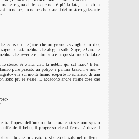
, ma se regina delle acque non è più la fata, mai più la
voi un nome, un nome che risuoni del mistero guizzante
e.
he svilisce il legame che un giorno avvinghiò un dio,
 sogno: questa nebbia che aleggia sullo Stige, e Caronte
nebbia che avverte e intimorisce in questa fine d’ottobre
le stesse. Si è mai vista la nebbia qui sul mare? E lei,
hanno pure pescato un polipo a puntini bianchi e neri -
ngiato- e là sui monti hanno scoperto lo scheletro di una
non sono più le stesse! E accadono anche strane cose che
cosa-
.
e tra l’opera dell’uomo e la natura esistesse uno spazio
 offende il bello, il progresso che si ferma là dove il
à di quello che fu creato, o si creò da solo nei millenni,