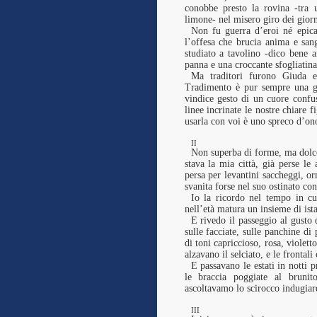
conobbe presto la rovina -tra 
limone- nel misero giro dei gior
Non fu guerra d’eroi né epica
l’offesa che brucia anima e san
studiato a tavolino -dico bene a
panna e una croccante sfogliatin
Ma traditori furono Giuda e
Tradimento è pur sempre una gr
vindice gesto di un cuore confus
linee incrinate le nostre chiare
usarla con voi è uno spreco d’on
II
Non superba di forme, ma dolce
stava la mia città, già perse le 
persa per levantini saccheggi, or
svanita forse nel suo ostinato con
Io la ricordo nel tempo in cu
nell’età matura un insieme di ista
E rivedo il passeggio al gusto d
sulle facciate, sulle panchine di 
di toni capriccioso, rosa, violett
alzavano il selciato, e le frontali
E passavano le estati in notti 
le braccia poggiate al brunit
ascoltavamo lo scirocco indugiare
III